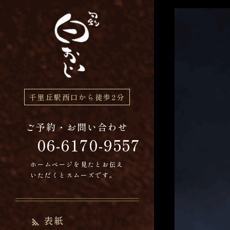
千里丘駅西口から徒歩2分
グ
ご予約・お問い合わせ
ル
06-6170-9557
ー
プ
ホームページを見たとお伝え
リ
いただくとスムーズです。
ン
ク
表紙